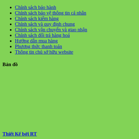
Chính sách bảo hành
Chính sách bảo vệ thông tin cá nhân
Chính sách kiểm hàng
Chính sách và quy định chung
Chính sách vận chuyển và giao nhận
Chính sách đổi trả hàng hoá
Hướng dẫn mua hàng
Phương thức thanh toán
Thông tin chủ sở hữu website
Bản đồ
Thiết Kế bởi RT