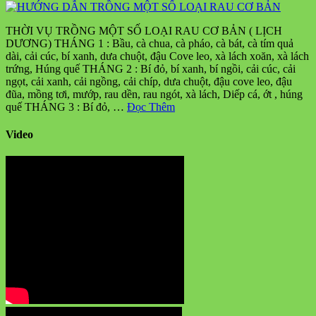
THỜI VỤ TRỒNG MỘT SỐ LOẠI RAU CƠ BẢN ( LỊCH
DƯƠNG) THÁNG 1 : Bầu, cà chua, cà pháo, cà bát, cà tím quả
dài, cải cúc, bí xanh, dưa chuột, đậu Cove leo, xà lách xoăn, xà lách
trứng, Húng quế THÁNG 2 : Bí đỏ, bí xanh, bí ngồi, cải cúc, cải
ngọt, cải xanh, cải ngồng, cải chíp, dưa chuột, đậu cove leo, đậu
đũa, mồng tơi, mướp, rau dền, rau ngót, xà lách, Diếp cá, ớt , húng
quế THÁNG 3 : Bí đỏ, …
Đọc Thêm
Video