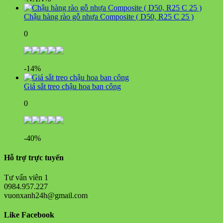
Chậu hàng rào gỗ nhựa Composite ( D50, R25 C 25 )
0
-14%
Giá sắt treo chậu hoa ban công
0
-40%
Hỗ trợ trực tuyến
Tư vấn viên 1
0984.957.227
vuonxanh24h@gmail.com
Like Facebook