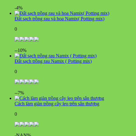
-4%
Đất sạch trồng rau và hoa Namix( Potting mix)
0
--10%
Đất sạch trồng rau Namix ( Potting mix)
0
--7%
Cách làm giàn trồng cây leo trên sân thượng
0
-NAN%