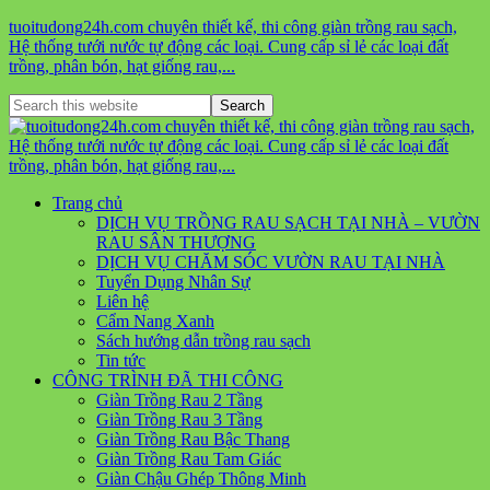
tuoitudong24h.com chuyên thiết kế, thi công giàn trồng rau sạch,
Hệ thống tưới nước tự động các loại. Cung cấp sỉ lẻ các loại đất
trồng, phân bón, hạt giống rau,...
Trang chủ
DỊCH VỤ TRỒNG RAU SẠCH TẠI NHÀ – VƯỜN
RAU SÂN THƯỢNG
DỊCH VỤ CHĂM SÓC VƯỜN RAU TẠI NHÀ
Tuyển Dụng Nhân Sự
Liên hệ
Cẩm Nang Xanh
Sách hướng dẫn trồng rau sạch
Tin tức
CÔNG TRÌNH ĐÃ THI CÔNG
Giàn Trồng Rau 2 Tầng
Giàn Trồng Rau 3 Tầng
Giàn Trồng Rau Bậc Thang
Giàn Trồng Rau Tam Giác
Giàn Chậu Ghép Thông Minh