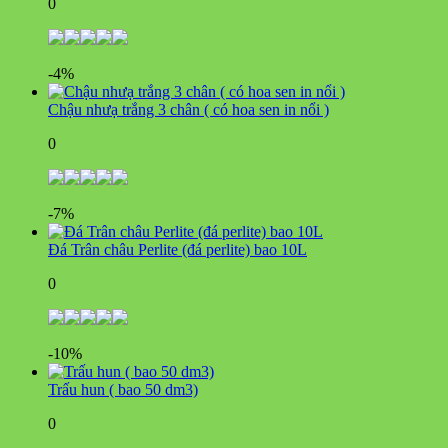
0
-4%
Chậu nhưạ trắng 3 chân ( có hoa sen in nổi )
0
-7%
Đá Trân châu Perlite (đá perlite) bao 10L
0
-10%
Trấu hun ( bao 50 dm3)
0