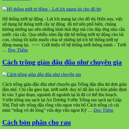
Hệ thống tưới tự động - Lợi ích mang lại cho đô thị Hiện nay, việc
sử dụng hệ thống tưới cây tự động đã trở nên phổ biến, chúng
không những tạo nên những hình thái đẹp mà còn đáp ứng nhu cầu
nước của cây. Qua nhiều năm lắp đặt hệ thống tưới tự động cho bà
con, chúng tôi luôn muốn chia sẽ những lợi ích hệ thống tưới tự
động mang lại. >>> Giới thiệu về hệ thống tưới thông minh – Tưới
…
Đọc Thêm
Cách trồng giàn đậu đũa như chuyên gia
Cách trồng giàn đậu đũa như chuyên gia Trồng đậu đũa thì đơn giản
lắm nhé. Chỉ cần gieo hạt, tưới nước duy trì độ ẩm và bón phân định
kì vào 3 giai đoạn, ngoảnh đi ngoảnh lại là đã có thể thu hoạch.
Vườn trồng rau sạch tại An Dương Vườn Trồng rau sạch tại Giáp
Nhị Thử sức trồng đậu rồng vừa ngon vừa bổ Cách trồng củ cải
mini “trắng vỏ đỏ lòng” vừa đẹp vừa ngon Kỹ …
Đọc Thêm
Cách bón phân cho rau