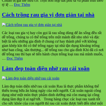
Chuẩn bị giá thể hữu cơ: Trộn hỗn hợp đất phù sa và phân trùn theo
tỷ lệ …
Đọc Thêm
Cách trồng rau gia vị đơn giản tại nhà
Các loại rau gia vị hay còn gọi là rau sống dùng để ăn sống đều rất
dễ trồng, chúng ta có thể trồng trên một mảnh đất nho nhỏ và đặc
biệt là nếu những gia đình ở chung cư hay thành phố với không
gian khép kín thì có thể trồng ngay tại nhà tận dụng khoảng trống
như ban công, sân thượng... để trồng rau cho gia đình Khi đã có nơi
để trồng rau thì bạn sẽ tiến hành chọn trồng loại rau mà mình muốn,
…
Đọc Thêm
Làm đẹp toàn diện nhờ rau cải xoăn
Làm đẹp toàn diện nhờ rau cải xoăn Rau là thực phẩm không thể
thiếu trong bữa ăn hàng ngày của mỗi người. Cải xoăn ngoài công
dụng như một món thực phẩm dinh dưỡng mà còn mang lại công
dụng làm đẹp ít ai ngờ tới. Trong hàng chục các loại rau xanh tốt
cho sức khỏe của con người thì rau cải xoăn được biết đến như một