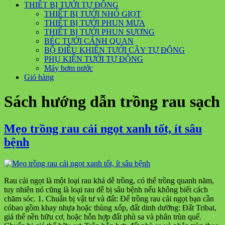
THIẾT BỊ TƯỚI TỰ ĐỘNG
THIẾT BỊ TƯỚI NHỎ GIỌT
THIẾT BỊ TƯỚI PHUN MƯA
THIẾT BỊ TƯỚI PHUN SƯƠNG
BÉC TƯỚI CẢNH QUAN
BỘ ĐIỀU KHIỂN TƯỚI CÂY TỰ ĐỘNG
PHỤ KIỆN TƯỚI TỰ ĐỘNG
Máy bơm nước
Giỏ hàng
Sách hướng dẫn trồng rau sạch
Mẹo trồng rau cải ngọt xanh tốt, ít sâu
bệnh
Rau cải ngọt là một loại rau khá dễ trồng, có thể trồng quanh năm,
tuy nhiên nó cũng là loại rau dễ bị sâu bệnh nếu không biết cách
chăm sóc. 1. Chuẩn bị vật tư và đất: Để trồng rau cải ngọt bạn cần
cóbao gồm khay nhựa hoặc thùng xốp, đất dinh dưỡng: Đất Tribat,
giá thể nền hữu cơ, hoặc hỗn hợp đất phù sa và phân trùn quế.