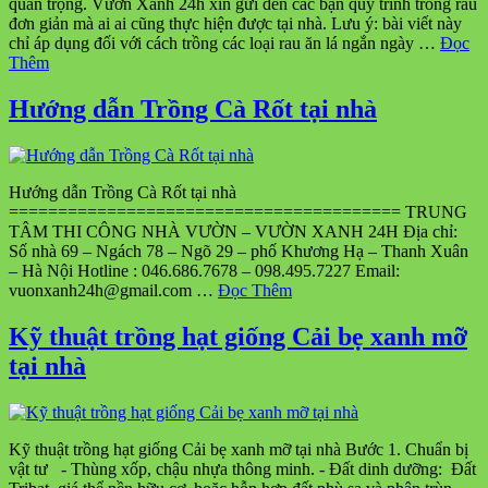
quan trọng. Vườn Xanh 24h xin gửi đến các bạn quy trình trồng rau
đơn giản mà ai ai cũng thực hiện được tại nhà. Lưu ý: bài viết này
chỉ áp dụng đối với cách trồng các loại rau ăn lá ngắn ngày …
Đọc
Thêm
Hướng dẫn Trồng Cà Rốt tại nhà
Hướng dẫn Trồng Cà Rốt tại nhà
======================================== TRUNG
TÂM THI CÔNG NHÀ VƯỜN – VƯỜN XANH 24H Địa chỉ:
Số nhà 69 – Ngách 78 – Ngõ 29 – phố Khương Hạ – Thanh Xuân
– Hà Nội Hotline : 046.686.7678 – 098.495.7227 Email:
vuonxanh24h@gmail.com …
Đọc Thêm
Kỹ thuật trồng hạt giống Cải bẹ xanh mỡ
tại nhà
Kỹ thuật trồng hạt giống Cải bẹ xanh mỡ tại nhà Bước 1. Chuẩn bị
vật tư - Thùng xốp, chậu nhựa thông minh. - Đất dinh dưỡng: Đất