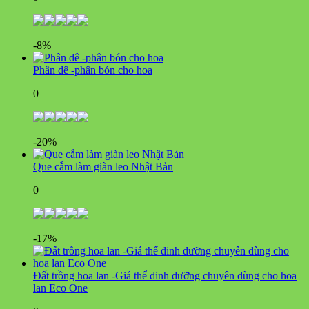
-8%
Phân dê -phân bón cho hoa
0
-20%
Que cắm làm giàn leo Nhật Bản
0
-17%
Đất trồng hoa lan -Giá thể dinh dưỡng chuyên dùng cho hoa
lan Eco One