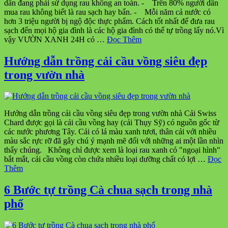
dân đang phải sử dụng rau không an toàn. - Trên 80% người dân
mua rau không biết là rau sạch hay bẩn. - Mỗi năm cả nước có
hơn 3 triệu người bị ngộ độc thực phẩm. Cách tốt nhất để đưa rau
sạch đến mọi hộ gia đình là các hộ gia đình có thể tự trồng lấy nó.Vì
vậy VƯỜN XANH 24H có …
Đọc Thêm
Hướng dẫn trồng cải cầu vồng siêu đẹp
trong vườn nhà
Hướng dẫn trồng cải cầu vồng siêu đẹp trong vườn nhà Cải Swiss
Chard được gọi là cải cầu vồng hay (cải Thụy Sỹ) có nguồn gốc từ
các nước phương Tây. Cải có lá màu xanh tươi, thân cải với nhiều
màu sắc rực rỡ đã gây chú ý mạnh mẽ đối với những ai một lần nhìn
thấy chúng. Không chỉ được xem là loại rau xanh có "ngoại hình"
bắt mắt, cải cầu vồng còn chứa nhiều loại dưỡng chất có lợi …
Đọc
Thêm
6 Bước tự trồng Cà chua sạch trong nhà
phố