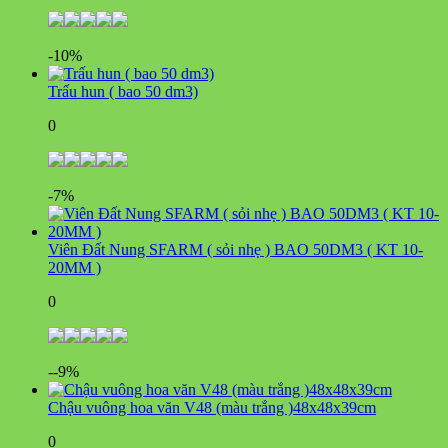
-10%
Trấu hun ( bao 50 dm3)
0
-7%
Viên Đất Nung SFARM ( sỏi nhẹ ) BAO 50DM3 ( KT 10-
20MM )
0
--9%
Chậu vuông hoa văn V48 (màu trắng )48x48x39cm
0