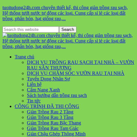
tuoitudong24h.com chuyên thiết kế, thi công giàn trồng rau sạch,
Hệ thống tưới nước tự động các loại. Cung cấp sỉ lẻ các loại đất
trồng, phân bón, hạt giống rau,...
Trang chủ
DỊCH VỤ TRỒNG RAU SẠCH TẠI NHÀ – VƯỜN
RAU SÂN THƯỢNG
DỊCH VỤ CHĂM SÓC VƯỜN RAU TẠI NHÀ
Tuyển Dụng Nhân Sự
Liên hệ
Cẩm Nang Xanh
Sách hướng dẫn trồng rau sạch
Tin tức
CÔNG TRÌNH ĐÃ THI CÔNG
Giàn Trồng Rau 2 Tầng
Giàn Trồng Rau 3 Tầng
Giàn Trồng Rau Bậc Thang
Giàn Trồng Rau Tam Giác
Giàn Chậu Ghép Thông Minh