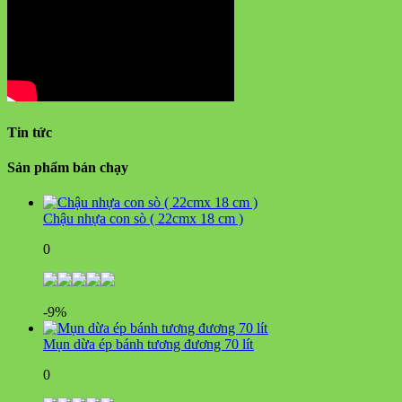
Tin tức
Sản phẩm bán chạy
Chậu nhựa con sò ( 22cmx 18 cm )
0
-9%
Mụn dừa ép bánh tương đương 70 lít
0