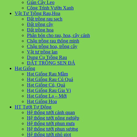
Giàn Cây Leo
Công Trình Vườn Xanh
Vật Tư Trồng Rau,Hoa
Đất trồng rau sạch
Đất trồng cây
Đất trồng hoa
Phân bón cho rau, hoa, cây cảnh
Chậu trồng rau thông minh
Chậu trồng hoa, trồng cây
Vật tư trồng lan
Dụng Cụ Trồng Rau
ĐẤT TRỒNG SEN ĐÁ
Hạt Giống
Hạt Giống Rau Mầm
Hạt Giống Rau Củ Quả
Hạt Giống Củ, Quả
Hạt Giống Rau Gia Vị
Hạt Giống Lạ – Mới
Hạt Giống Hoa
HT Tưới Tự Động
Hệ thống tưới cảnh quan
Hệ thống tưới nông nghiệp
Hệ thống tưới phun mưa
Hệ thống tưới phun sương
Hệ thống tưới nhỏ giọt