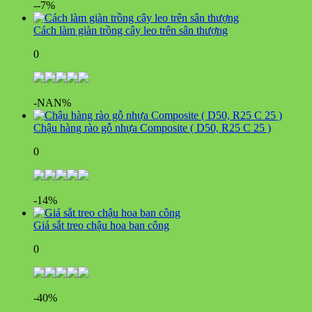
--7%
Cách làm giàn trồng cây leo trên sân thượng
0
-NAN%
Chậu hàng rào gỗ nhựa Composite ( D50, R25 C 25 )
0
-14%
Giá sắt treo chậu hoa ban công
0
-40%