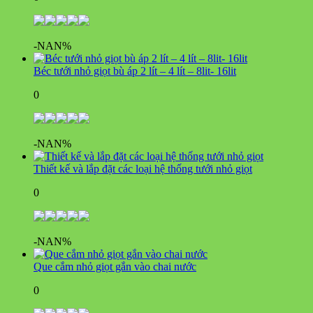
-NAN%
Béc tưới nhỏ giọt bù áp 2 lít – 4 lít – 8lit- 16lit
0
-NAN%
Thiết kế và lắp đặt các loại hệ thống tưới nhỏ giọt
0
-NAN%
Que cắm nhỏ giọt gắn vào chai nước
0