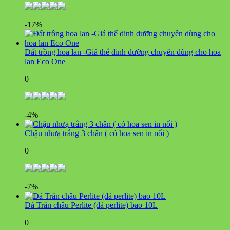
-17%
Đất trồng hoa lan -Giá thể dinh dưỡng chuyên dùng cho hoa
lan Eco One
0
-4%
Chậu nhưạ trắng 3 chân ( có hoa sen in nổi )
0
-7%
Đá Trân châu Perlite (đá perlite) bao 10L
0