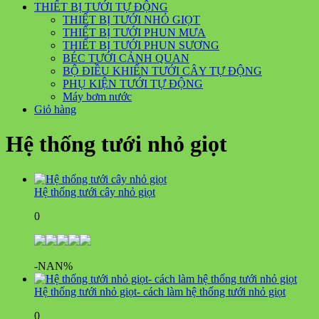
THIẾT BỊ TƯỚI TỰ ĐỘNG
THIẾT BỊ TƯỚI NHỎ GIỌT
THIẾT BỊ TƯỚI PHUN MƯA
THIẾT BỊ TƯỚI PHUN SƯƠNG
BÉC TƯỚI CẢNH QUAN
BỘ ĐIỀU KHIỂN TƯỚI CÂY TỰ ĐỘNG
PHỤ KIỆN TƯỚI TỰ ĐỘNG
Máy bơm nước
Giỏ hàng
Hệ thống tưới nhỏ giọt
Hệ thống tưới cây nhỏ giọt
0
-NAN%
Hệ thống tưới nhỏ giọt- cách làm hệ thống tưới nhỏ giọt
0