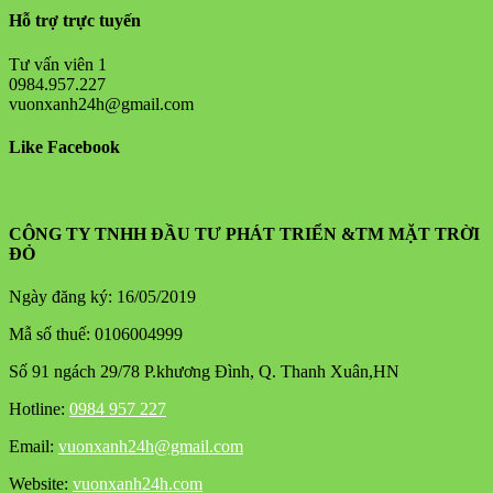
Hỗ trợ trực tuyến
Tư vấn viên 1
0984.957.227
vuonxanh24h@gmail.com
Like Facebook
CÔNG TY TNHH ĐẦU TƯ PHÁT TRIỂN &TM MẶT TRỜI
ĐỎ
Ngày đăng ký: 16/05/2019
Mẫ số thuế: 0106004999
Số 91 ngách 29/78 P.khương Đình, Q. Thanh Xuân,HN
Hotline:
0984 957 227
Email:
vuonxanh24h@gmail.com
Website:
vuonxanh24h.com