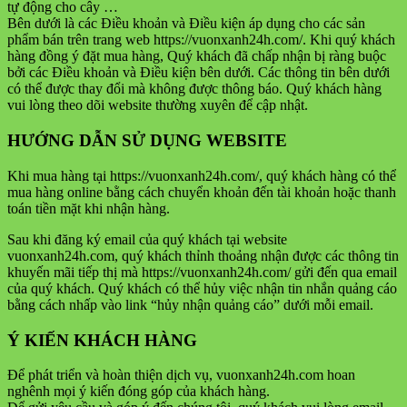
tự động cho cây …
Bên dưới là các Điều khoản và Điều kiện áp dụng cho các sản
phẩm bán trên trang web https://vuonxanh24h.com/. Khi quý khách
hàng đồng ý đặt mua hàng, Quý khách đã chấp nhận bị ràng buộc
bởi các Điều khoản và Điều kiện bên dưới. Các thông tin bên dưới
có thể được thay đổi mà không được thông báo. Quý khách hàng
vui lòng theo dõi website thường xuyên để cập nhật.
HƯỚNG DẪN SỬ DỤNG WEBSITE
Khi mua hàng tại https://vuonxanh24h.com/, quý khách hàng có thể
mua hàng online bằng cách chuyển khoản đến tài khoản hoặc thanh
toán tiền mặt khi nhận hàng.
Sau khi đăng ký email của quý khách tại website
vuonxanh24h.com, quý khách thỉnh thoảng nhận được các thông tin
khuyến mãi tiếp thị mà https://vuonxanh24h.com/ gửi đến qua email
của quý khách. Quý khách có thể hủy việc nhận tin nhắn quảng cáo
bằng cách nhấp vào link “hủy nhận quảng cáo” dưới mỗi email.
Ý KIẾN KHÁCH HÀNG
Để phát triển và hoàn thiện dịch vụ, vuonxanh24h.com hoan
nghênh mọi ý kiến đóng góp của khách hàng.