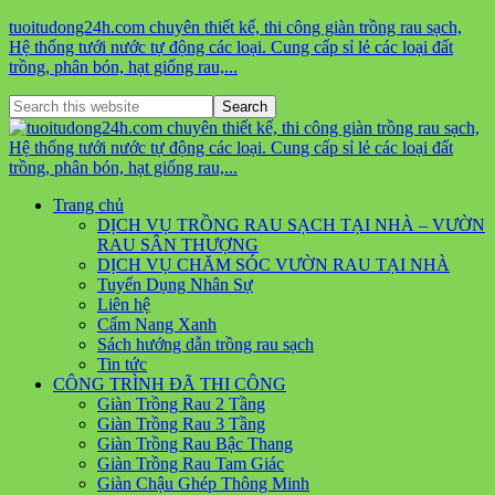
tuoitudong24h.com chuyên thiết kế, thi công giàn trồng rau sạch,
Hệ thống tưới nước tự động các loại. Cung cấp sỉ lẻ các loại đất
trồng, phân bón, hạt giống rau,...
Trang chủ
DỊCH VỤ TRỒNG RAU SẠCH TẠI NHÀ – VƯỜN
RAU SÂN THƯỢNG
DỊCH VỤ CHĂM SÓC VƯỜN RAU TẠI NHÀ
Tuyển Dụng Nhân Sự
Liên hệ
Cẩm Nang Xanh
Sách hướng dẫn trồng rau sạch
Tin tức
CÔNG TRÌNH ĐÃ THI CÔNG
Giàn Trồng Rau 2 Tầng
Giàn Trồng Rau 3 Tầng
Giàn Trồng Rau Bậc Thang
Giàn Trồng Rau Tam Giác
Giàn Chậu Ghép Thông Minh