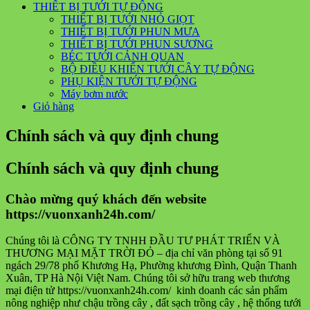
THIẾT BỊ TƯỚI TỰ ĐỘNG
THIẾT BỊ TƯỚI NHỎ GIỌT
THIẾT BỊ TƯỚI PHUN MƯA
THIẾT BỊ TƯỚI PHUN SƯƠNG
BÉC TƯỚI CẢNH QUAN
BỘ ĐIỀU KHIỂN TƯỚI CÂY TỰ ĐỘNG
PHỤ KIỆN TƯỚI TỰ ĐỘNG
Máy bơm nước
Giỏ hàng
Chính sách và quy định chung
Chính sách và quy định chung
Chào mừng quý khách đến website
https://vuonxanh24h.com/
Chúng tôi là CÔNG TY TNHH ĐẦU TƯ PHÁT TRIỂN VÀ
THƯƠNG MẠI MẶT TRỜI ĐỎ – địa chỉ văn phòng tại số 91
ngách 29/78 phố Khương Hạ, Phường khương Đình, Quận Thanh
Xuân, TP Hà Nội Việt Nam. Chúng tôi sở hữu trang web thương
mại điện tử https://vuonxanh24h.com/ kinh doanh các sản phẩm
nông nghiệp như chậu trồng cây , đất sạch trồng cây , hệ thống tưới