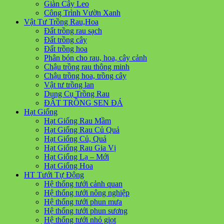
Giàn Cây Leo
Công Trình Vườn Xanh
Vật Tư Trồng Rau,Hoa
Đất trồng rau sạch
Đất trồng cây
Đất trồng hoa
Phân bón cho rau, hoa, cây cảnh
Chậu trồng rau thông minh
Chậu trồng hoa, trồng cây
Vật tư trồng lan
Dụng Cụ Trồng Rau
ĐẤT TRỒNG SEN ĐÁ
Hạt Giống
Hạt Giống Rau Mầm
Hạt Giống Rau Củ Quả
Hạt Giống Củ, Quả
Hạt Giống Rau Gia Vị
Hạt Giống Lạ – Mới
Hạt Giống Hoa
HT Tưới Tự Động
Hệ thống tưới cảnh quan
Hệ thống tưới nông nghiệp
Hệ thống tưới phun mưa
Hệ thống tưới phun sương
Hệ thống tưới nhỏ giọt