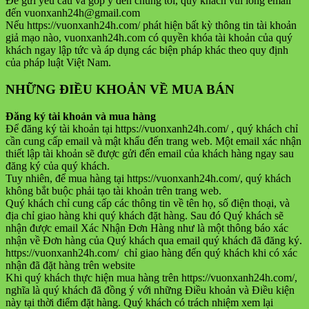
Để gửi yêu cầu và góp ý đến chúng tôi, quý khách vui lòng email
đến vuonxanh24h@gmail.com
Nếu https://vuonxanh24h.com/ phát hiện bất kỳ thông tin tài khoản
giả mạo nào, vuonxanh24h.com có quyền khóa tài khoản của quý
khách ngay lập tức và áp dụng các biện pháp khác theo quy định
của pháp luật Việt Nam.
NHỮNG ĐIỀU KHOẢN VỀ MUA BÁN
Đăng ký tài khoản và mua hàng
Để đăng ký tài khoản tại https://vuonxanh24h.com/ , quý khách chỉ
cần cung cấp email và mật khẩu đến trang web. Một email xác nhận
thiết lập tài khoản sẽ được gửi đến email của khách hàng ngay sau
đăng ký của quý khách.
Tuy nhiên, để mua hàng tại https://vuonxanh24h.com/, quý khách
không bắt buộc phải tạo tài khoản trên trang web.
Quý khách chỉ cung cấp các thông tin về tên họ, số điện thoại, và
địa chỉ giao hàng khi quý khách đặt hàng. Sau đó Quý khách sẽ
nhận được email Xác Nhận Đơn Hàng như là một thông báo xác
nhận về Đơn hàng của Quý khách qua email quý khách đã đăng ký.
https://vuonxanh24h.com/ chỉ giao hàng đến quý khách khi có xác
nhận đã đặt hàng trên website
Khi quý khách thực hiện mua hàng trên https://vuonxanh24h.com/,
nghĩa là quý khách đã đồng ý với những Điều khoản và Điều kiện
này tại thời điểm đặt hàng. Quý khách có trách nhiệm xem lại