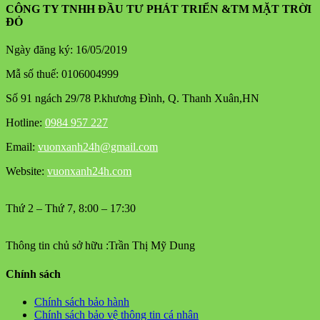
CÔNG TY TNHH ĐẦU TƯ PHÁT TRIỂN &TM MẶT TRỜI
ĐỎ
Ngày đăng ký: 16/05/2019
Mẫ số thuế: 0106004999
Số 91 ngách 29/78 P.khương Đình, Q. Thanh Xuân,HN
Hotline:
0984 957 227
Email:
vuonxanh24h@gmail.com
Website:
vuonxanh24h.com
Thứ 2 – Thứ 7, 8:00 – 17:30
Thông tin chủ sở hữu :Trần Thị Mỹ Dung
Chính sách
Chính sách bảo hành
Chính sách bảo vệ thông tin cá nhân