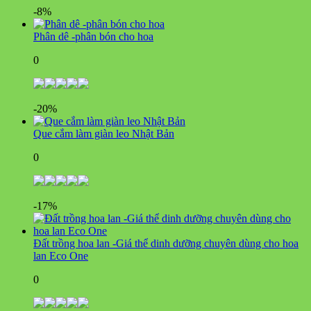
-8%
Phân dê -phân bón cho hoa
0
-20%
Que cắm làm giàn leo Nhật Bản
0
-17%
Đất trồng hoa lan -Giá thể dinh dưỡng chuyên dùng cho hoa
lan Eco One
0