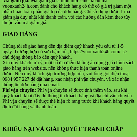
Mã giảm giá:
Mã giảm giá là hình thức chiết khấu mà
vuonxanh24h.com dành cho khách hàng có thể có giá trị giảm một
phần hoặc toàn phần giá trị của đơn hàng. Chỉ sử dụng được 1 mã
giảm giá duy nhất khi thanh toán, với các hướng dẫn kèm theo tùy
thuộc vào mã giảm giá.
GIAO HÀNG
Chúng tôi sẽ giao hàng đến địa điểm quý khách yêu cầu từ 1-5
ngày. Trường hợp có sự chậm trễ , https://vuonxanh24h.com/ sẽ
chủ động thông báo đến quý khách.
Xin quý khách lưu ý, một số địa điểm không áp dụng giá chính sách
giao hàng trên website, nên không thực hiện thanh toán online
được. Nếu quý khách gặp trường hợp trên, vui lòng gọi điện thoại
0984 957 227 để đặt hàng, xác nhận phí vận chuyển, và xác nhận
thông tin đơn hàng qua email.
Phí vận chuyển:
Phí vận chuyển sẽ được tính thêm vào, sau khi
quý khách khai đầy đủ thông tin khách hàng và địa chỉ vận chuyển.
Phí vận chuyển sẽ được thể hiện rõ ràng trước khi khách hàng quyết
định đặt hàng và thanh toán.
KHIẾU NẠI VÀ GIẢI QUYẾT TRANH CHẤP