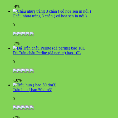
-4%
Chậu nhưạ trắng 3 chân ( có hoa sen in nổi )
0
-7%
Đá Trân châu Perlite (đá perlite) bao 10L
0
-10%
Trấu hun ( bao 50 dm3)
0
-7%