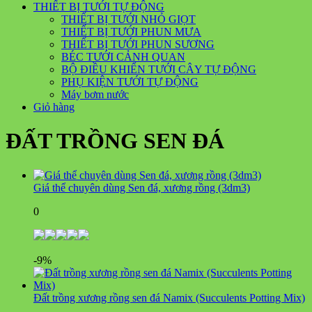
THIẾT BỊ TƯỚI TỰ ĐỘNG
THIẾT BỊ TƯỚI NHỎ GIỌT
THIẾT BỊ TƯỚI PHUN MƯA
THIẾT BỊ TƯỚI PHUN SƯƠNG
BÉC TƯỚI CẢNH QUAN
BỘ ĐIỀU KHIỂN TƯỚI CÂY TỰ ĐỘNG
PHỤ KIỆN TƯỚI TỰ ĐỘNG
Máy bơm nước
Giỏ hàng
ĐẤT TRỒNG SEN ĐÁ
Giá thể chuyên dùng Sen đá, xương rồng (3dm3)
0
-9%
Đất trồng xương rồng sen đá Namix (Succulents Potting Mix)