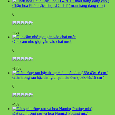
Chậu hoa Phúc Lộc Thọ LG-PLT ( màu trắng dáng cao )
0
-7%
Que cắm nhỏ giọt gắn vào chai nước
0
-17%
Giàn trồng rau bậc thang chậu màu đen ( 68x43x16 cm )
0
-4%
Đất sạch trồng rau và hoa Namix( Potting mix)