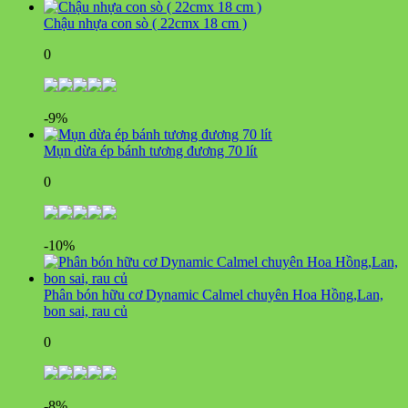
Chậu nhựa con sò ( 22cmx 18 cm )
0
-9%
Mụn dừa ép bánh tương đương 70 lít
0
-10%
Phân bón hữu cơ Dynamic Calmel chuyên Hoa Hồng,Lan,
bon sai, rau củ
0
-8%