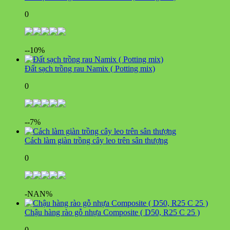
0
--10%
Đất sạch trồng rau Namix ( Potting mix)
0
--7%
Cách làm giàn trồng cây leo trên sân thượng
0
-NAN%
Chậu hàng rào gỗ nhựa Composite ( D50, R25 C 25 )
0