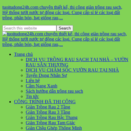
tuoitudong24h.com chuyên thiết kế, thi công giàn trồng rau sạch,
Hệ thống tưới nước tự động các loại. Cung cấp sỉ lẻ các loại đất
trồng, phân bón, hạt giống rau,...
Trang chủ
DỊCH VỤ TRỒNG RAU SẠCH TẠI NHÀ – VƯỜN
RAU SÂN THƯỢNG
DỊCH VỤ CHĂM SÓC VƯỜN RAU TẠI NHÀ
Tuyển Dụng Nhân Sự
Liên hệ
Cẩm Nang Xanh
Sách hướng dẫn trồng rau sạch
Tin tức
CÔNG TRÌNH ĐÃ THI CÔNG
Giàn Trồng Rau 2 Tầng
Giàn Trồng Rau 3 Tầng
Giàn Trồng Rau Bậc Thang
Giàn Trồng Rau Tam Giác
Giàn Chậu Ghép Thông Minh