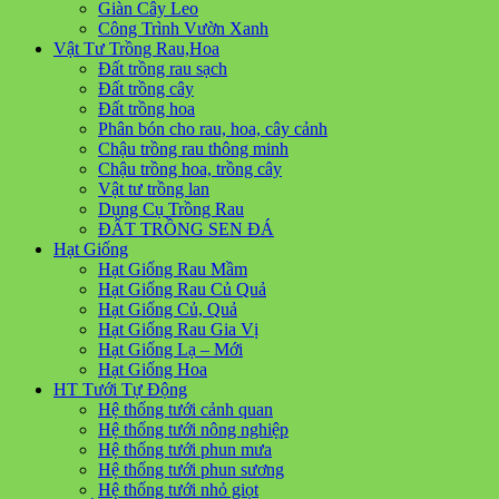
Giàn Cây Leo
Công Trình Vườn Xanh
Vật Tư Trồng Rau,Hoa
Đất trồng rau sạch
Đất trồng cây
Đất trồng hoa
Phân bón cho rau, hoa, cây cảnh
Chậu trồng rau thông minh
Chậu trồng hoa, trồng cây
Vật tư trồng lan
Dụng Cụ Trồng Rau
ĐẤT TRỒNG SEN ĐÁ
Hạt Giống
Hạt Giống Rau Mầm
Hạt Giống Rau Củ Quả
Hạt Giống Củ, Quả
Hạt Giống Rau Gia Vị
Hạt Giống Lạ – Mới
Hạt Giống Hoa
HT Tưới Tự Động
Hệ thống tưới cảnh quan
Hệ thống tưới nông nghiệp
Hệ thống tưới phun mưa
Hệ thống tưới phun sương
Hệ thống tưới nhỏ giọt