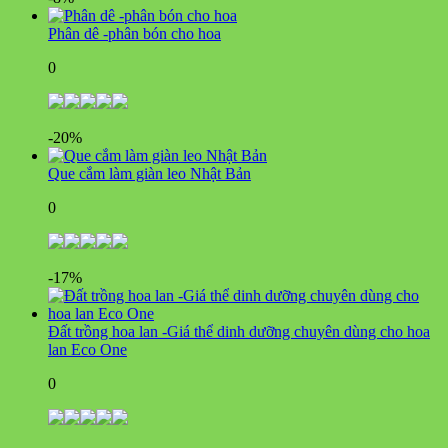
Phân dê -phân bón cho hoa
0
-20%
Que cắm làm giàn leo Nhật Bản
0
-17%
Đất trồng hoa lan -Giá thể dinh dưỡng chuyên dùng cho hoa
lan Eco One
0