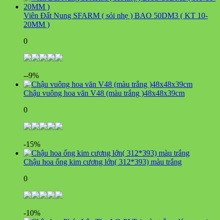
Viên Đất Nung SFARM ( sỏi nhẹ ) BAO 50DM3 ( KT 10-
20MM )
0
--9%
Chậu vuông hoa văn V48 (màu trắng )48x48x39cm
0
-15%
Chậu hoa ống kim cương lớn( 312*393) màu trắng
0
-10%