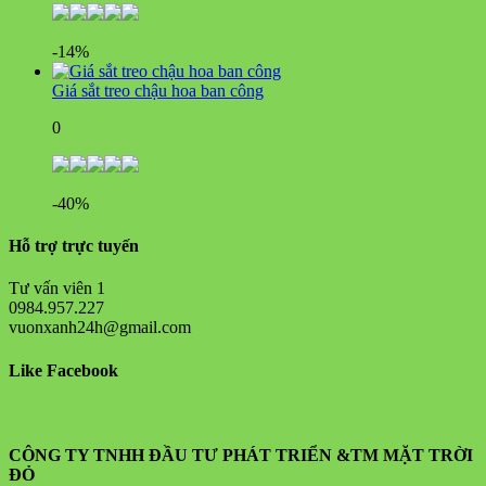
-14%
Giá sắt treo chậu hoa ban công
0
-40%
Hỗ trợ trực tuyến
Tư vấn viên 1
0984.957.227
vuonxanh24h@gmail.com
Like Facebook
CÔNG TY TNHH ĐẦU TƯ PHÁT TRIỂN &TM MẶT TRỜI
ĐỎ