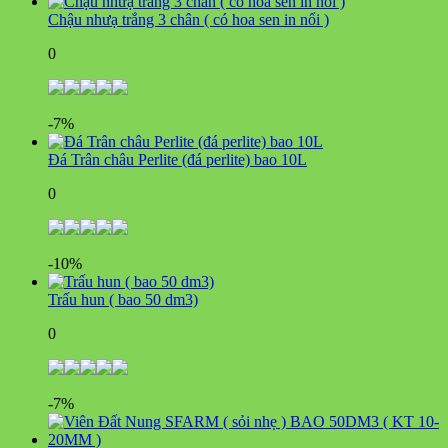
Chậu nhưạ trắng 3 chân ( có hoa sen in nổi )
0
-7%
Đá Trân châu Perlite (đá perlite) bao 10L
0
-10%
Trấu hun ( bao 50 dm3)
0
-7%