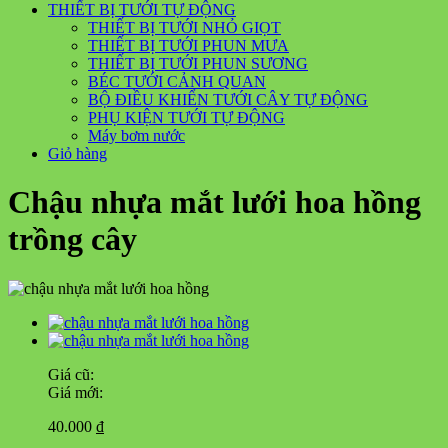
THIẾT BỊ TƯỚI TỰ ĐỘNG
THIẾT BỊ TƯỚI NHỎ GIỌT
THIẾT BỊ TƯỚI PHUN MƯA
THIẾT BỊ TƯỚI PHUN SƯƠNG
BÉC TƯỚI CẢNH QUAN
BỘ ĐIỀU KHIỂN TƯỚI CÂY TỰ ĐỘNG
PHỤ KIỆN TƯỚI TỰ ĐỘNG
Máy bơm nước
Giỏ hàng
Chậu nhựa mắt lưới hoa hồng
trồng cây
Giá cũ:
Giá mới:
40.000
đ