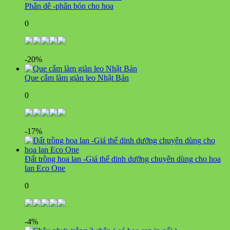
Phân dê -phân bón cho hoa
0
-20%
Que cắm làm giàn leo Nhật Bản
0
-17%
Đất trồng hoa lan -Giá thể dinh dưỡng chuyên dùng cho hoa
lan Eco One
0
-4%