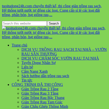
tuoitudong24h.com chuyên thiết kế, thi công giàn trồng rau sạch,
Hệ thống tưới nước tự động các loại. Cung cấp sỉ lẻ các loại đất
trồng, phân bón, hạt giống rau,...
Trang chủ
DỊCH VỤ TRỒNG RAU SẠCH TẠI NHÀ – VƯỜN
RAU SÂN THƯỢNG
DỊCH VỤ CHĂM SÓC VƯỜN RAU TẠI NHÀ
Tuyển Dụng Nhân Sự
Liên hệ
Cẩm Nang Xanh
Sách hướng dẫn trồng rau sạch
Tin tức
CÔNG TRÌNH ĐÃ THI CÔNG
Giàn Trồng Rau 2 Tầng
Giàn Trồng Rau 3 Tầng
Giàn Trồng Rau Bậc Thang
Giàn Trồng Rau Tam Giác
Giàn Chậu Ghép Thông Minh