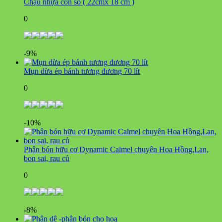
Chậu nhựa con sò ( 22cmx 18 cm )
0
-9%
Mụn dừa ép bánh tương đương 70 lít
0
-10%
Phân bón hữu cơ Dynamic Calmel chuyên Hoa Hồng,Lan,
bon sai, rau củ
0
-8%