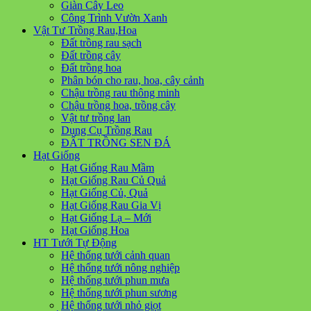
Giàn Cây Leo
Công Trình Vườn Xanh
Vật Tư Trồng Rau,Hoa
Đất trồng rau sạch
Đất trồng cây
Đất trồng hoa
Phân bón cho rau, hoa, cây cảnh
Chậu trồng rau thông minh
Chậu trồng hoa, trồng cây
Vật tư trồng lan
Dụng Cụ Trồng Rau
ĐẤT TRỒNG SEN ĐÁ
Hạt Giống
Hạt Giống Rau Mầm
Hạt Giống Rau Củ Quả
Hạt Giống Củ, Quả
Hạt Giống Rau Gia Vị
Hạt Giống Lạ – Mới
Hạt Giống Hoa
HT Tưới Tự Động
Hệ thống tưới cảnh quan
Hệ thống tưới nông nghiệp
Hệ thống tưới phun mưa
Hệ thống tưới phun sương
Hệ thống tưới nhỏ giọt