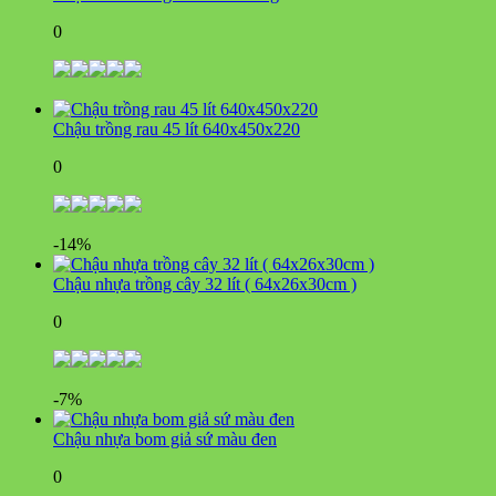
0
Chậu trồng rau 45 lít 640x450x220
0
-14%
Chậu nhựa trồng cây 32 lít ( 64x26x30cm )
0
-7%
Chậu nhựa bom giả sứ màu đen
0